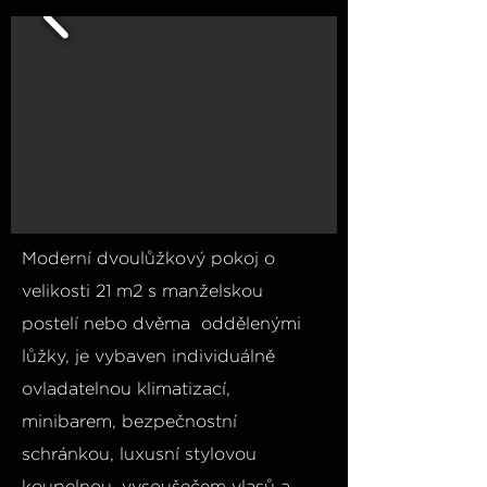
Moderní dvoulůžkový pokoj o
velikosti 21 m2 s manželskou
postelí nebo dvěma oddělenými
lůžky, je vybaven individuálně
ovladatelnou klimatizací,
minibarem, bezpečnostní
schránkou, luxusní stylovou
koupelnou, vysoušečem vlasů a