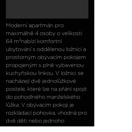
Moderní apartmán pro
maximálně 4 osoby o velikosti
64 m²nabízí komfortní
ubytování s oddělenou ložnicí a
prostorným obývacím pokojem
propojeným s plně vybavenou
kuchyňskou linkou. V ložnici se
nacházejí dvě jednolůžkové
postele, které lze na přání spojit
do pohodlného manželského
lůžka. V obývacím pokoji je
rozkládací pohovka, vhodná pro
dvě děti nebo jednoho
dospělého.