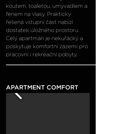
koutem, toaletou, umyvadlem a
fénem na vlasy. Prakticky
řešená vstupní část nabízí
dostatek úložného prostoru.
Celý apartmán je nekuřácký a
poskytuje komfortní zázemí pro
pracovní i rekreační pobyty.
APARTMENT COMFORT