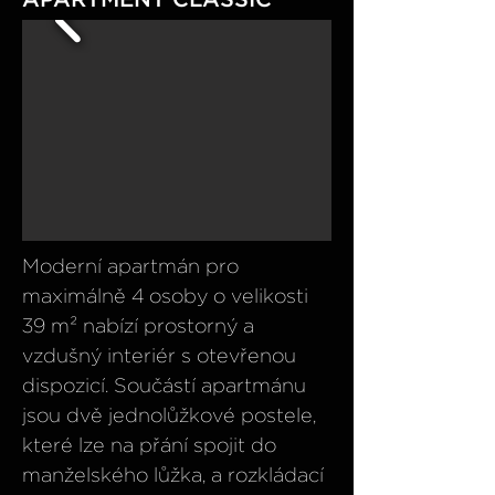
Moderní apartmán pro
maximálně 4 osoby o velikosti
39 m² nabízí prostorný a
vzdušný interiér s otevřenou
dispozicí. Součástí apartmánu
jsou dvě jednolůžkové postele,
které lze na přání spojit do
manželského lůžka, a rozkládací