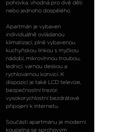
pohovka, vhodná pro dvě děti
nebo jednoho dospělého.
Apartmán je vybaven
individuálně ovládanou
klimatizací, plně vybavenou
kuchyňskou linkou s myčkou
nádobí, mikrovlnnou troubou,
lednicí, varnou deskou a
rychlovarnou konvicí. K
dispozici je také LCD televize,
bezpečnostní trezor,
vysokorychlostní bezdrátové
připojení k internetu.
Součástí apartmánu je moderní
koupelna se sprchovým