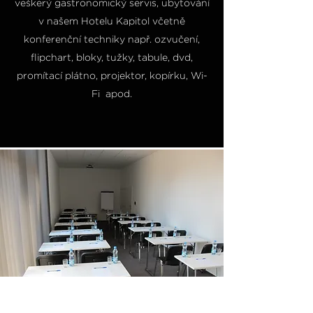
veškerý gastronomický servis, ubytování
v našem Hotelu Kapitol včetně
konferenční techniky např. ozvučení,
flipchart, bloky, tužky, tabule, dvd,
promítací plátno, projektor, kopírku, Wi-
Fi apod.