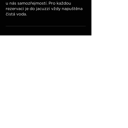
u nás samozřejmostí. Pro každou
rezervaci je do jacuzzi vždy napuštěna
čistá voda.
Kontaktní údaje
Jaroslava Průchy 1915/24, Most, Česko
+420775555920
hotelkapitol@kapimost.cz
KAPIMOST s.r.o.
Jaroslava Průchy 1915/24, 434 01
Most
IČO:
27285120
DIČ: CZ27285120
GDPR