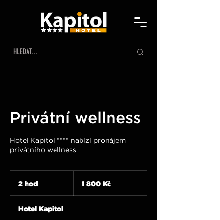
Privátní wellness
Hotel Kapitol **** nabízí pronájem
privátního wellness
1 800
českých
2 hod
2
1 800 Kč
korun
h
o
Hotel Kapitol
d